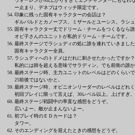
ウォーレンがAli上がりすぎてエンチャンターにもな
ー止まり、デネブはウィッチ限定です。
印象に残った固有キャラクターの会話は？
ギルバルドとカノープス。ミザールとユーシス。ラシュ
固有キャラクター丈でドリーム・チームをつくるなら誰
オピ子さんのユニットが私的ドリーム・チームです。
最終ステージでラシュディの処に誰を連れていきました
固有キャラクター全員。
ラシュディへのトドメはだれに刺させたかったですか？
私的には師を超える意味でサラディン。でも前衛の誰か
最終ステージ時、主力ユニットのレベルはどのくらいで
25前後ではないかと。
最終ステージ時、オピニオンリーダーのレベルはどれく
初回プレイに限って言えば、30レベル以上。上げすぎ。
最終ステージ戦闘中の率直な感想をどうぞ。
広いよー。敵が止まんないよー。
初プレイ時のＥＤカードは？
タワー。
そのエンディングを迎えたときの感想をどうぞ。