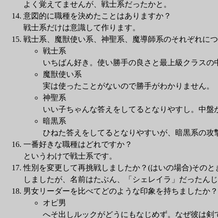
よく覚えてませんが、戦士系だったかと。
意図的に職種を決めたことはありますか？
戦士系だけは意識して作ります。
戦士系、魔獣使い系、神聖系、魔導師系のそれぞれにつ
戦士系
いちばん好き。使い勝手の良さと最上級クラスの
魔獣使い系
実は使ったことがないので勝手がわかりません。
神聖系
いい子ちゃんな答えをしてるとなりやすし。中盤
暗黒系
ひねた答えをしてるとなりやすいが、暗黒系の攻
一番好きな職種はどれですか？
というわけで戦士系です。
性別を変更して再挑戦しましたか？(はいの場合)そのと
しましたが、名前はたぶん、「シェレイラ」だったんじ
男女リーダーを比べてどのような印象を持ちましたか？
オピ男
へそ出しルックがどうにもなじめず。なぜ彼は剣