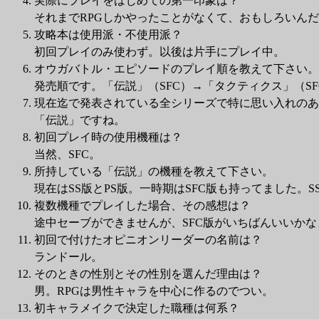
実際にプレイをはじめての第一印象は？
それまでRPGしかやったことがなくて、おもしろいん
攻略本は使用派・不使用派？
初回プレイのみ使わず。以後は片手にプレイ中。
オウガバトル・エピソードのプレイ順を教えて下さい。
発売順です。「伝説」（SFC）→「タクティクス」（S
現在迄で発表されている全シリーズで特に思い入れのあ
「伝説」ですね。
初回プレイ時の使用機種は？
当然、SFC。
所持している「伝説」の機種を教えて下さい。
現在はSS版とPS版。一時期はSFC版も持ってました。
複数機種でプレイした場合、その感想は？
途中セーブができませんが、SFC版がいちばんいいかな
初回で付けたオピニオンリーダーの名前は？
ランドール。
そのときの性別とその性別を選んだ理由は？
男。RPGは男性キャラを中心に作るのでつい。
初キャラメイクで決定した職種は何系？