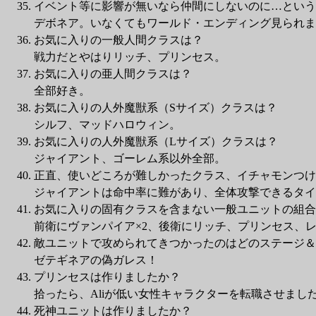
イベント等に影響が無いなら仲間にしないのに…という
デボネア。いなくてもワールド・エンディング見られま
お気に入りの一般人間クラスは？
戦力だとやはりリッチ、プリンセス。
お気に入りの亜人間クラスは？
全部好き。
お気に入りの人外魔獣系（Sサイズ）クラスは？
シルフ、マッドハロウィン。
お気に入りの人外魔獣系（Lサイズ）クラスは？
ジャイアント、ゴーレム系以外全部。
正直、使いどころが難しかったクラス、イチャモンつけ
ジャイアントは命中率に難があり、全体攻撃できるタイ
お気に入りの固有クラスを含まない一般ユニットの組合
前衛にヴァンパイア×2、後衛にリッチ、プリンセス、
敵ユニットで攻められてきつかったのはどのステージ＆
ゼテギネアの偽ガレス！
プリンセスは作りましたか？
拾ったら、Aliが低い女性キャラクターを転職させまし
死神ユニットは作りましたか？