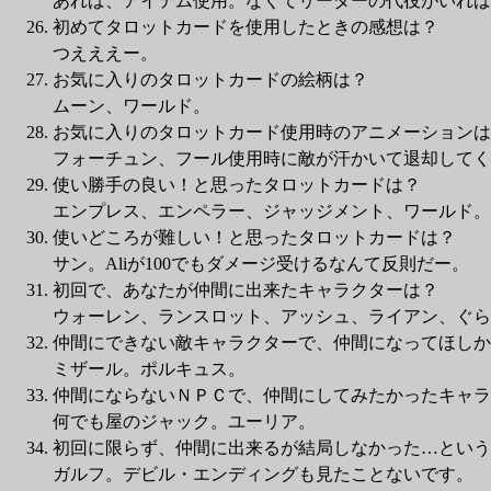
あれば、アイテム使用。なくてリーダーの代役がいれば
初めてタロットカードを使用したときの感想は？
つえええー。
お気に入りのタロットカードの絵柄は？
ムーン、ワールド。
お気に入りのタロットカード使用時のアニメーションは
フォーチュン、フール使用時に敵が汗かいて退却してく
使い勝手の良い！と思ったタロットカードは？
エンプレス、エンペラー、ジャッジメント、ワールド。
使いどころが難しい！と思ったタロットカードは？
サン。Aliが100でもダメージ受けるなんて反則だー。
初回で、あなたが仲間に出来たキャラクターは？
ウォーレン、ランスロット、アッシュ、ライアン、ぐら
仲間にできない敵キャラクターで、仲間になってほしか
ミザール。ポルキュス。
仲間にならないＮＰＣで、仲間にしてみたかったキャラ
何でも屋のジャック。ユーリア。
初回に限らず、仲間に出来るが結局しなかった…という
ガルフ。デビル・エンディングも見たことないです。