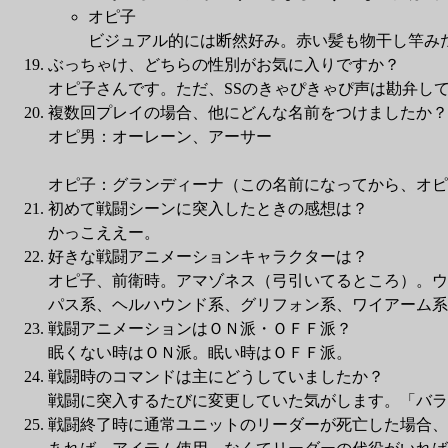
オピ子
ビジュアル的には断然好み。赤い髪も物干し竿み
ぶっちゃけ、どちらの性別がお気に入りですか？
オピ子さんです。ただ、SSのきゃぴきゃぴ声は勘弁し
複数回プレイの場合、他にどんな名前をつけましたか？
オピ男：オーレーン、アーサー
オピ子：グランディーナ（この名前になってから、オピ
初めて戦闘シーンに突入したときの感想は？
かっこええー。
好きな戦闘アニメーションキャラクターは？
オピ子、前衛時。アマゾネス（弓引いてるところ）。ウ
パス系、ヘルハウンド系、グリフォン系、ワイアーム系
戦闘アニメーションはＯＮ派・ＯＦＦ派？
眠くない時はＯＮ派。眠い時はＯＦＦ派。
戦闘時のコマンドは主にどうしていましたか？
戦闘に突入するたびに変更していた気がします。「バラ
戦闘終了時に通常ユニットのリーダーが死亡した場合、