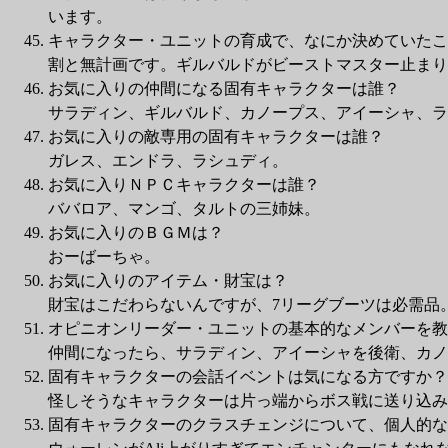
います。
キャラクター・ユニットの育成で、なにか決めていたこ
割と無計画です。ギルバルドがビーストマスター止まり
お気に入りの仲間になる固有キャラクターは誰？
サラディン、ギルバルド、カノープス、アイーシャ、ラ
お気に入りの敵専用の固有キャラクターは誰？
ガレス、エンドラ、ラシュディ。
お気に入りＮＰＣキャラクターは誰？
ババロア、マンゴ、タルトの三姉妹。
お気に入りのＢＧＭは？
おーばーちゃ。
お気に入りのアイテム・財宝は？
財宝はこだわらないんですが、7リーグブーツは必需品
オピニオンリーダー・ユニットの基本的なメンバーを教
仲間になったら、サラディン、アイーシャを後衛、カノ
固有キャラクターの会話イベントは気になる方ですか？
怪しそうなキャラクターは片っ端からボス戦に送り込み
固有キャラクターのクラスチェンジについて、個人的な