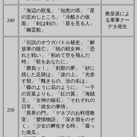
「海辺の獣鬼」「知恵の塔」「星
教皇派によ
の定めしところ」「冷酷さの仮
る軍事クー
249
面」「剣は剣の」「星を見る人」
デタ発生
「幽霊船」
「伝説のオウガバトル秘史」「解
放軍の陰亡」「暁の戦女神」「恐
れと戦い」「初めて空を飛んだ
時」「歌をあなたに」
「勝負ッ！」「刹那の夢」「砂に
残した足跡は」「波の上」「光差
す朝」「醜きもの、汝の名は」
「蝶のように花のように」「一千
の言葉よりも」「紅の翼」「海賊
王」「女神の秘石」「それぞれの
日常」「彼女の事情」
250
「異界の門」「デネブのお料理教
室」「愛情物語」「深き淵をのぞ
く」「少女の孵化する時」「腐っ
た南瓜」