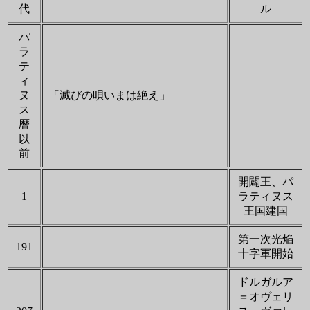
代
ル
パ
ラ
テ
ィ
ヌ
「滅びの唄いまは絶え」
ス
暦
以
前
開闢王、パ
1
ラティヌス
王国建国
第一次光焔
191
十字軍開始
ドルガルア
＝オヴェリ