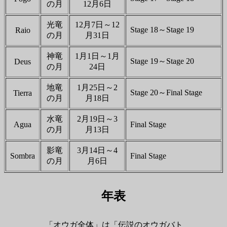
の月
12月6日
光竜
12月7日～12
Stage 18～Stage 19
Raio
の月
月31日
神竜
1月1日～1月
Stage 19～Stage 20
Deus
の月
24日
地竜
1月25日～2
Stage 20～Final Stage
Tierra
の月
月18日
水竜
2月19日～3
Agua
Final Stage
の月
月13日
影竜
3月14日～4
Sombra
Final Stage
の月
月6日
年表
「オウガ全体」は「伝説のオウガバト