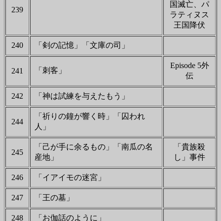
国滅亡、パ
239
ラティヌス
王国降伏
240
「剣の記憶」「文庫の司」
Episode 5外
「刺客」
241
伝
242
「神は試練を与えたもう」
「祈りの鐘が響く時」「囚われ
244
人」
「己が手に余るもの」「南瓜の名
「貴族殺
245
産地」
し」事件
246
「イアイモの迷宮」
247
「王の墓」
248
「お伽話のように」