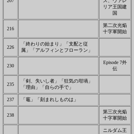
207
ス、ヴァレ
リア王国建
国
第二次光焔
216
十字軍開始
「終わりの始まり」「支配と従
226
属」「アルフィンとフローラン」
Episode 7外
230
伝
「剣、失いし者」「狂気の坩堝」
235
「理由」「自らの手で」
237
「竈」「刻まれしものは」
第三次光焔
238
十字軍開始
ニルダム王