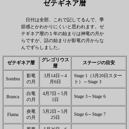
ゼテギネア暦
日付は全部、これで記してるんで、季
節感とかわかりにくいと思われます。ゼ
テギネア暦の１年の始まりは神竜の月か
らですが、話の始まりが影竜の月からな
んでずらしました。
グレゴリウス
ゼテギネア暦
ステージの目安
暦
影竜
3月14日～4
Stage 1（3月20日スター
Sombra
の月
月6日
ト）～Stage 3
白竜
4月7日～5月
Stage 3～Stage 6
Branca
の月
1日
炎竜
5月2日～5月
Stage 6～Stage 7
Flama
の月
25日