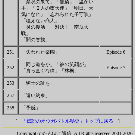
「禁呪の果て」「龍鱗」「温かい
手」「２人の堕天使」「明日、天
気になれ」「忘れられた子守唄」
「嗤えない商人」
「炎の復活」「対決！ 南瓜大
戦」
「闇の眷族」
251
「失われた楽園」
Episode 6
「同じ道をか」「彼の笑顔が」
252
Episode 7
「真っ直ぐな瞳」「林檎」
253
「騎士の証を」
257
「遠い約束」
258
「予感」
[
「伝説のオウガバトル秘史」トップに戻る
]
Copyright (c)たんぽこ通信, All Rights reserved 2001-2026