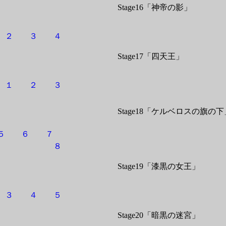
Stage16「神帝の影」
２
３
４
Stage17「四天王」
１
２
３
Stage18「ケルベロスの旗の下
５
６
７
８
Stage19「漆黒の女王」
３
４
５
Stage20「暗黒の迷宮」