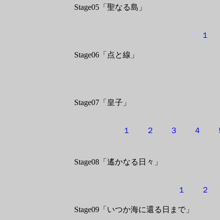
Stage05「聖なる島」
１
Stage06「点と線」
Stage07「皇子」
１
２
３
４
Stage08「遙かなる日々」
１
２
Stage09「いつか海に還る日まで」