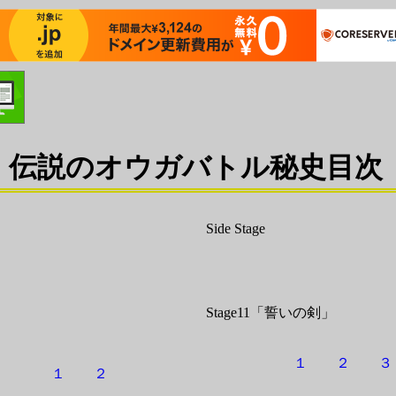
伝説のオウガバトル秘史目次
Side Stage
Stage11「誓いの剣」
１
２
１
２