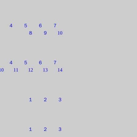
３
４
５
６
７
８
９
10
３
４
５
６
７
10
11
12
13
14
１
２
３
１
２
３