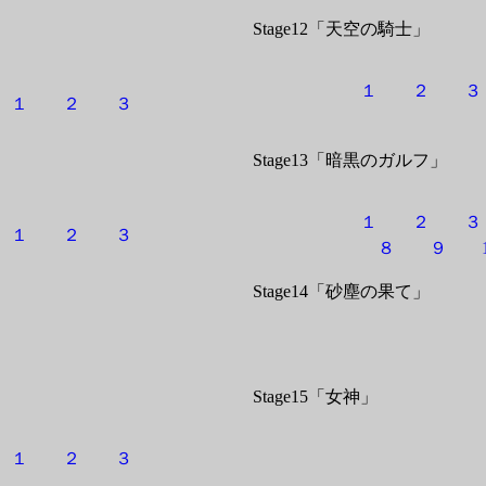
Stage12「天空の騎士」
１
２
１
２
３
Stage13「暗黒のガルフ」
１
２
１
２
３
８
９
Stage14「砂塵の果て」
Stage15「女神」
１
２
３